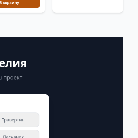
В корзину
делия
ш проект
Травертин
Песчаник