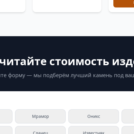
читайте стоимость из
те форму — мы подберём лучший камень под ва
Мрамор
Оникс
Сланец
Известняк