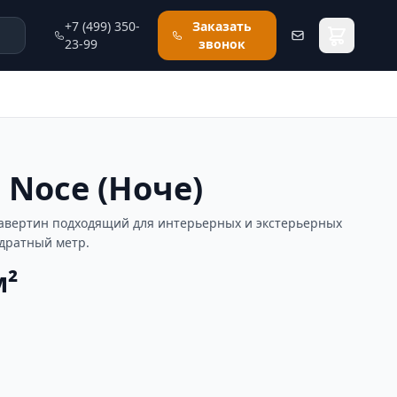
+7 (499) 350-
Заказать
23-99
звонок
 Noce (Ноче)
равертин подходящий для интерьерных и экстерьерных
адратный метр.
м²