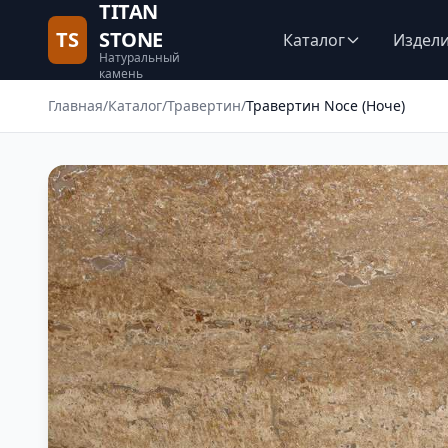
TITAN
TS
STONE
Каталог
Издел
Натуральный
камень
Главная
/
Каталог
/
Травертин
/
Травертин Noce (Ноче)