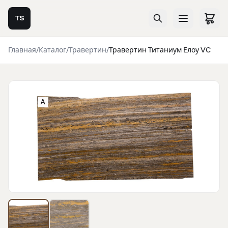
TS
Главная
/
Каталог
/
Травертин
/
Травертин Титаниум Елоу VC
Фотогалерея