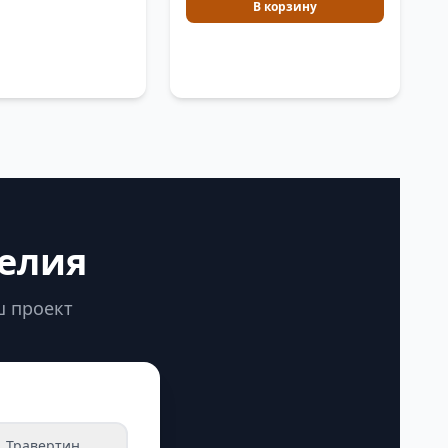
В корзину
делия
ш проект
Травертин