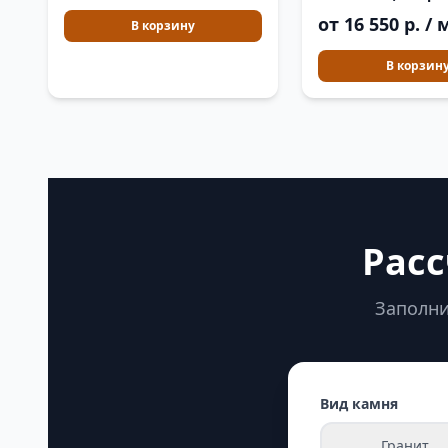
от 16 550 р. / 
В корзину
В корзин
Расс
Заполни
Вид камня
Гранит