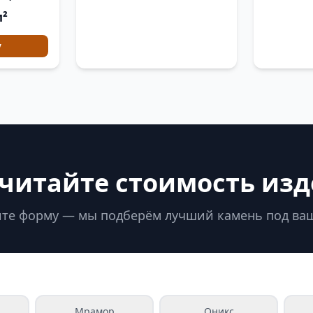
м²
у
читайте стоимость из
те форму — мы подберём лучший камень под ва
Мрамор
Оникс