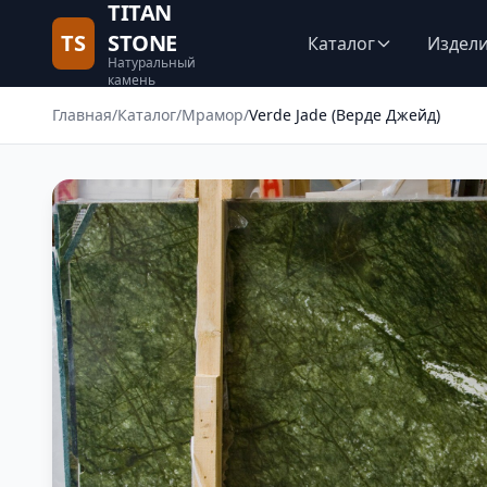
TITAN
TS
STONE
Каталог
Издел
Натуральный
камень
Главная
/
Каталог
/
Мрамор
/
Verde Jade (Верде Джейд)