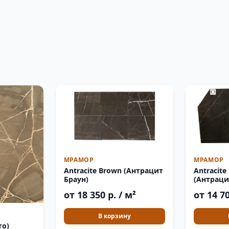
МРАМОР
МРАМОР
Antracite Brown (Антрацит
Antracite
Браун)
(Антраци
от 18 350 р. / м²
от 14 70
В корзину
то)