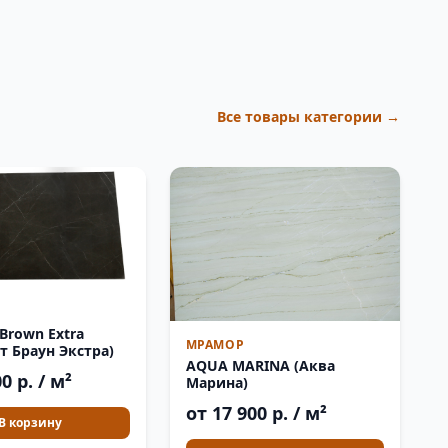
Все товары категории →
 Brown Extra
МРАМОР
т Браун Экстра)
AQUA MARINA (Аква
0 р. / м²
Марина)
от 17 900 р. / м²
В корзину