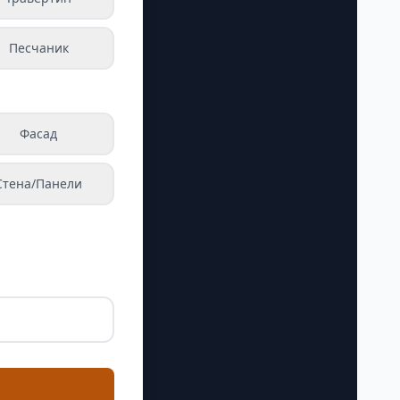
Песчаник
Фасад
Стена/Панели