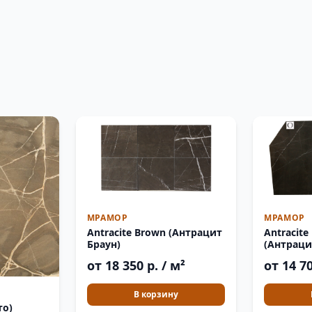
МРАМОР
МРАМОР
Antracite Brown (Антрацит
Antracite
Браун)
(Антраци
от 18 350 р. / м²
от 14 70
В корзину
то)