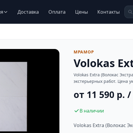
ия
Доставка
Оплата
Цены
Контакты
МРАМОР
Volokas Ex
Volokas Extra (Волокас Экс
экстерьерных работ. Цена у
от 11 590 р. /
В наличии
Volokas Extra (Волокас Эк