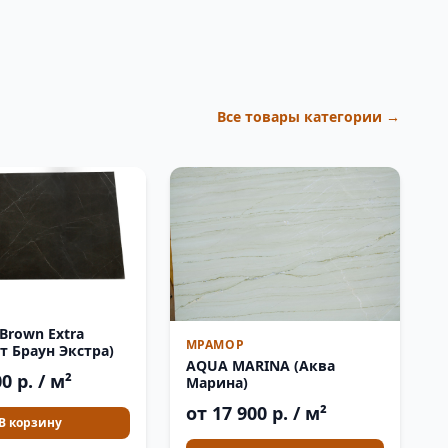
Все товары категории →
 Brown Extra
МРАМОР
т Браун Экстра)
AQUA MARINA (Аква
0 р. / м²
Марина)
от 17 900 р. / м²
В корзину