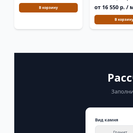
от 16 550 р. / 
В корзину
В корзин
Расс
Заполни
Вид камня
Гранит