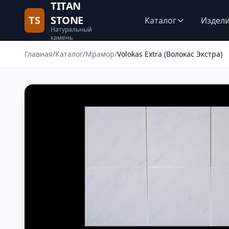
TITAN
TS
STONE
Каталог
Издел
Натуральный
камень
Главная
/
Каталог
/
Мрамор
/
Volokas Extra (Волокас Экстра)