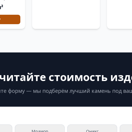
м²
у
читайте стоимость из
те форму — мы подберём лучший камень под ва
Мрамор
Оникс