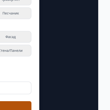
Песчаник
Фасад
Стена/Панели