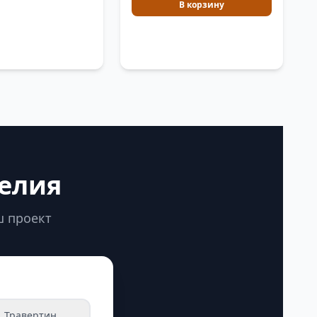
В корзину
делия
ш проект
Травертин